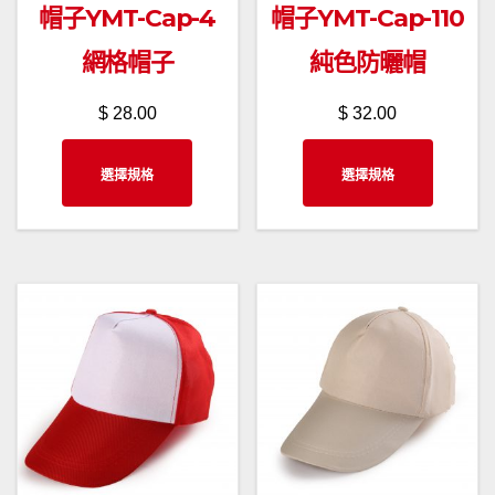
帽子YMT-Cap-4
帽子YMT-Cap-110
網格帽子
純色防曬帽
$
28.00
$
32.00
此
此
選擇規格
選擇規格
產
產
品
品
有
有
多
多
種
種
款
款
式。
式。
可
可
在
在
產
產