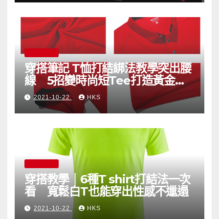
YMTEE 資訊
穿搭筆記 T恤打結綁法教學突出腰
線 5招變時尚短Tee打造黃金比
例視覺顯高
2021-10-22
HKS
YMTEE 資訊
穿搭教學｜6種T shirt打結法一次
看 寬鬆白T也能穿出性感不邋遢
2021-10-22
HKS