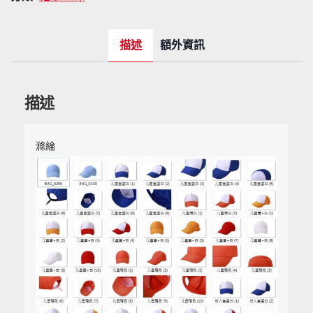
拼
色
純
描述
額外資訊
色
兒
描述
童
數
量