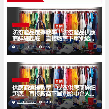
可
可
在
在
產
產
品
品
YMTEE 產品
頁
頁
防疫產品選擇教學｜防疫產品供應
面
面
商詳細起底 直接廠商下單別給中
介人抽取昂貴佣金
選
選
2022-01-06
HKS
擇
擇
選
選
項
項
YMTEE 資訊
供應商選擇教學｜成衣供應商詳細
起底 直接廠商下單別給中介人抽
取昂貴佣金
2021-10-22
YMTEE